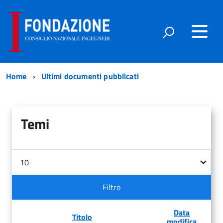
Home
Ultimi documenti pubblicati
Temi
Filtri
Visualizza
n.
Filtro
Data
Titolo
modifica