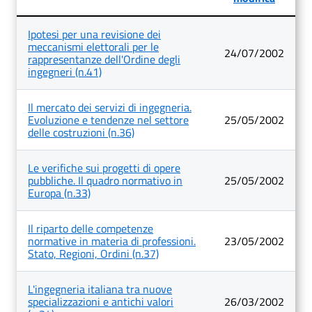
Lista
Ipotesi per una revisione dei
degli
meccanismi elettorali per le
articoli
24/07/2002
rappresentanze dell'Ordine degli
nella
ingegneri (n.41)
categoria
Temi
Il mercato dei servizi di ingegneria.
Evoluzione e tendenze nel settore
25/05/2002
delle costruzioni (n.36)
Le verifiche sui progetti di opere
pubbliche. Il quadro normativo in
25/05/2002
Europa (n.33)
Il riparto delle competenze
normative in materia di professioni.
23/05/2002
Stato, Regioni, Ordini (n.37)
L'ingegneria italiana tra nuove
specializzazioni e antichi valori
26/03/2002