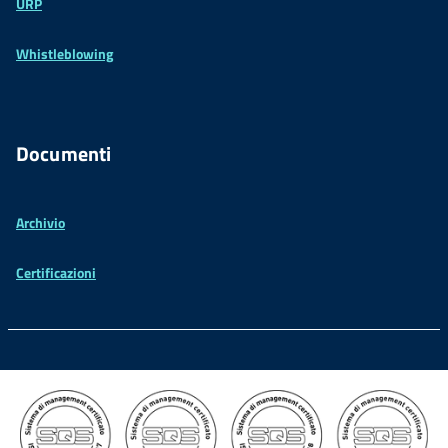
URP
Whistleblowing
Documenti
Archivio
Certificazioni