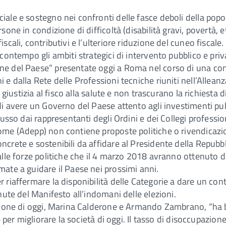
iale e sostegno nei confronti delle fasce deboli della popo
sone in condizione di difficoltà (disabilità gravi, povertà, e
scali, contributivi e l’ulteriore riduzione del cuneo fiscale
 contempo gli ambiti strategici di intervento pubblico e priv
one del Paese” presentate oggi a Roma nel corso di una co
 e dalla Rete delle Professioni tecniche riuniti nell’Alleanz
a giustizia al fisco alla salute e non trascurano la richiesta 
 di avere un Governo del Paese attento agli investimenti pub
cusso dai rappresentanti degli Ordini e dei Collegi professio
ome (Adepp) non contiene proposte politiche o rivendicazio
ncrete e sostenibili da affidare al Presidente della Repubbl
 alle forze politiche che il 4 marzo 2018 avranno ottenuto d
mate a guidare il Paese nei prossimi anni.
 riaffermare la disponibilità delle Categorie a dare un con
enute del Manifesto all’indomani delle elezioni.
tazione di oggi, Marina Calderone e Armando Zambrano, “ha
e per migliorare la società di oggi. Il tasso di disoccupazion