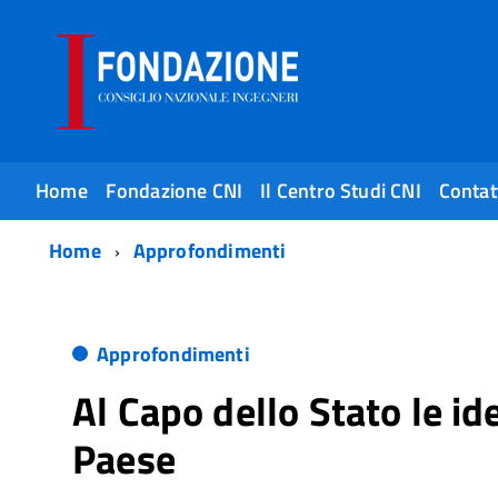
Home
Fondazione CNI
Il Centro Studi CNI
Contat
Home
Approfondimenti
Approfondimenti
Al Capo dello Stato le i
Paese