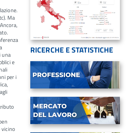
lazione.
tc). Ma
. Ancora,
ato.
nferenza
a
RICERCHE E STATISTICHE
di una
blici e
nali
ni per i
ica,
agli
tributo
 ben
e vicino