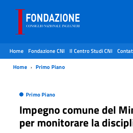
Home
Fondazione CNI
Il Centro Studi CNI
Contat
Home
Primo Piano
Primo Piano
Impegno comune del Mini
per monitorare la disci