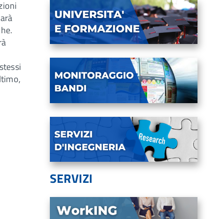
zioni
sarà
che.
rà
stessi
ltimo,
SERVIZI