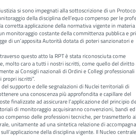
iustizia si sono impegnati alla sottoscrizione di un Protoco
onitoraggio della disciplina dell’equo compenso per le prof
 la corretta applicazione della normativa vigente in materia
 un monitoraggio costante della committenza pubblica e pri
ge di un’apposita Autorità dotata di poteri sanzionatori e
Attraverso questo atto la RPT è stata riconosciuta come
olto caro a tutti i nostri iscritti, come quello del diritto
nte ai Consigli nazionali di Ordini e Collegi professionali
propri iscritti”.
del supporto e delle segnalazioni di Nuclei territoriali di
 ottenere una conoscenza più approfondita e capillare del
te finalizzate ad assicurare l’applicazione del principio d
ritoriali di monitoraggio acquisiranno convenzioni, bandi ed
equo compenso delle professioni tecniche, per trasmetterlo 
rale, unitamente ad una sintetica relazione di accompag
 sull’applicazione della disciplina vigente. Il Nucleo centrale