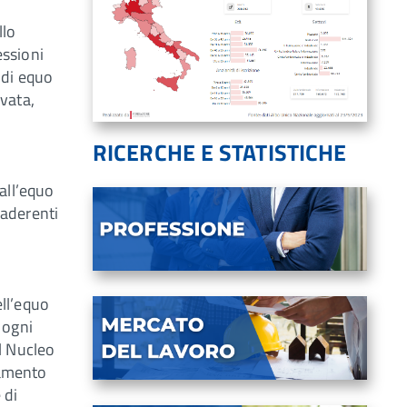
llo
essioni
 di equo
vata,
RICERCHE E STATISTICHE
 all’equo
 aderenti
ell’equo
 ogni
al Nucleo
namento
 di