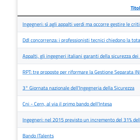
Tito
Lista
Ingegneri: sì agli appalti verdi ma occorre gestire le criti
degli
articoli
nella
Ddl concorrenza: i professionisti tecnici chiedono la tota
categoria
Primo
Piano
Appalti, gli ingegneri italiani garanti della sicurezza dei
RPT: tre proposte per riformare la Gestione Separata I
3° Giornata nazionale dell'Ingegneria della Sicurezza
Cni - Cern, al via il primo bando dell'Intesa
Ingegneri: nel 2015 previsto un incremento del 31% del
Bando ITalents