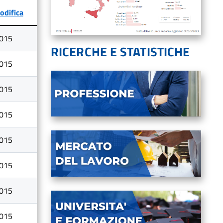
odifica
015
RICERCHE E STATISTICHE
015
015
015
015
015
015
015