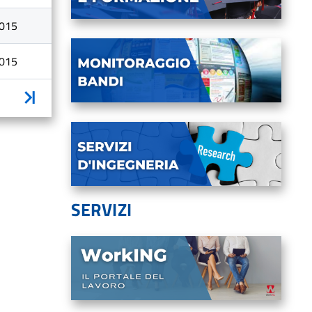
015
015
vanti
Inizio
SERVIZI