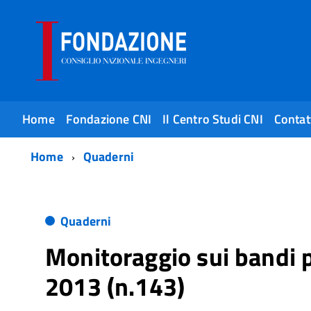
Home
Fondazione CNI
Il Centro Studi CNI
Contat
Home
Quaderni
Quaderni
Monitoraggio sui bandi pe
2013 (n.143)