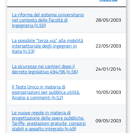
Lista
La riforma del sistema universitario
degli
nel contesto delle Facoltà di
28/05/2003
articoli
Ingegneria (n.50)
nella
categoria
Quaderni
La possibile "terza via" alla mobilità
intersettoriale degli ingegneri in
22/05/2003
Italia (n.53)
La sicurezza nei cantieri dopo il
24/01/2014
decreto legislativo 494/96 (n.56)
Il Testo Unico in materia di
espropriazioni per pubblica utilità.
10/05/2003
Analisi e commenti (n.52)
Le nuove regole in materia di
progettazione delle opere pubbliche.
09/05/2003
Tariffe, prestazioni gratuite, consorzi
stabili e appalto integrato (n.49)