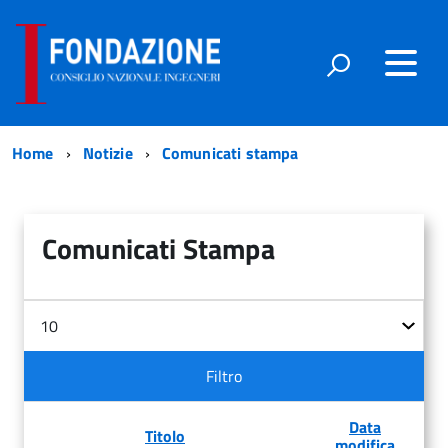
Home
Notizie
Comunicati stampa
Comunicati Stampa
Filtri
Visualizza
n.
Filtro
Data
Titolo
modifica