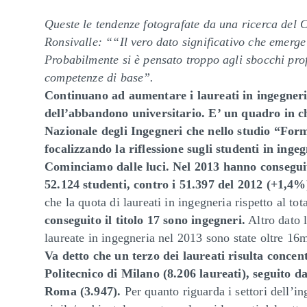
Queste le tendenze fotografate da una ricerca del 
Ronsivalle: ““Il vero dato significativo che emerg
Probabilmente si è pensato troppo agli sbocchi profe
competenze di base”.
Continuano ad aumentare i laureati in ingegner
dell’abbandono universitario. E’ un quadro in c
Nazionale degli Ingegneri che nello studio “Forma
focalizzando la riflessione sugli studenti in ingeg
Cominciamo dalle luci. Nel 2013 hanno conseguito
52.124 studenti, contro i 51.397 del 2012 (+1,4%
che la quota di laureati in ingegneria rispetto al to
conseguito il titolo 17 sono ingegneri.
Altro dato 
laureate in ingegneria nel 2013 sono state oltre 16
Va detto che un terzo dei laureati risulta concen
Politecnico di Milano (8.206 laureati), seguito d
Roma (3.947).
Per quanto riguarda i settori dell’in