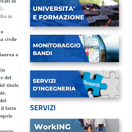
reati in
E-
dio in
no
a civile
laurea o
 in
ne del
el titolo
le.
del
SERVIZI
l fatto
roprie
 porre