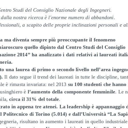
Centro Studi del Consiglio Nazionale degli Ingegneri.
e dalla nostra ricerca è l'enorme numero di abbandoni.
ssionali, a scapito delle proprie inclinazioni personali e al
ia ma diventa sempre più preoccupante il fenomeno
hiaroscuro quello dipinto dal Centro Studi del Consiglio
zione 2014” ha analizzato i dati relativi ai laureati itali
neria.
 una laurea di primo o secondo livello nell’area ingegne
).
Il dato segue il trend dei laureati in tutte le discipline, tan
tale è rimasta invariata: nel 2013
su 100 studenti che hanno
lusinghiero è
l’aumento della componente femminile
. Le 
mila,
circa il 31% del totale
.
trato in appena tre atenei.
La leadership è appannaggio d
al Politecnico di Torino (5.014) e dall’Università “La Sap
gegneria, risultano in aumento i laureati in quello industriale