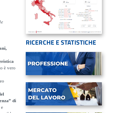
le
RICERCHE E STATISTICHE
ani,
ristica
to è vero
neo
el
ienza” di
 e