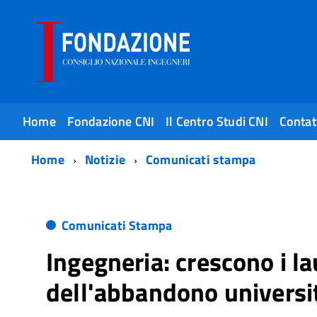
Home
Fondazione CNI
Il Centro Studi CNI
Contat
Home
Notizie
Comunicati stampa
Comunicati Stampa
Ingegneria: crescono i l
dell'abbandono universi