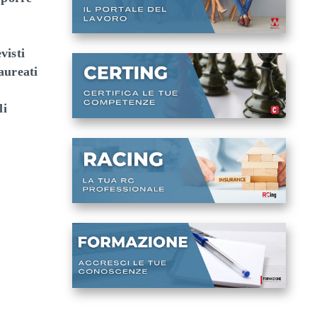
visti
aureati
li