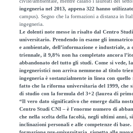
civile/ambientale, mentre calano i laureati del sett
ingegneria nel 2013, appena 322 hanno utilizzato 
campus). Segno che la formazioni a distanza in Ital
ingegneria.
Le dolenti note messe in risalto dal Centro Stu
universitario. Prendendo in esame gli immatricol
e ambientale, dell’informazione e industriale, a 
triennale, il 9,8% non ha completato ancora l’it
abbandonato del tutto gli studi.
Come si vede, la
ingegneristici non arriva nemmeno al titolo trien
ingegneria è sostanzialmente in linea con quello r
fatto che la riforma universitaria del 1999, che 
di studio con la formula del 3+2 (laurea di primo 
“Il vero dato significativo che emerge dalla nos
Centro Studi CNI – è l'enorme numero di abbando
che nella scelta della facoltà, negli ultimi anni, 
inclinazioni personali e alle competenze di base.
formazione pre-universitaria, rispetto alle nuove