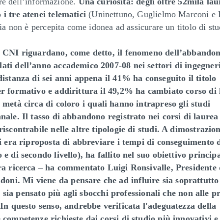
ore dell’informazione.
Una curiosità: degli oltre 52mila lau
i tre atenei telematici
(Uninettuno, Guglielmo Marconi e 
ia non è percepita come idonea ad assicurare un titolo di stu
di CNI riguardano, come detto, il fenomeno dell’abbando
ati dell’anno accademico 2007-08 nei settori di ingegneri
distanza di sei anni appena il 41% ha conseguito il titolo
er formativo e addirittura il 49,2% ha cambiato corso di 
 metà circa di coloro i quali hanno intrapreso gli studi
nale. Il tasso di abbandono registrato nei corsi di laurea
iscontrabile nelle altre tipologie di studi. A dimostrazio
si era riproposta di abbreviare i tempi di conseguimento d
e di secondo livello), ha fallito nel suo obiettivo principa
tra ricerca – ha commentato Luigi Ronsivalle, Presidente 
ni. Mi viene da pensare che ad influire sia soprattutto i
si sia pensato più agli sbocchi professionali che non alle p
 In questo senso, andrebbe verificata l'adeguatezza della
 competenze richieste dai corsi di studio più innovativi e