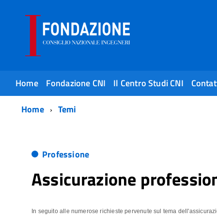
Home
Fondazione CNI
Il Centro Studi CNI
Contat
Home
Temi
Professione
Assicurazione profession
In seguito alle numerose richieste pervenute sul tema dell'assicurazi