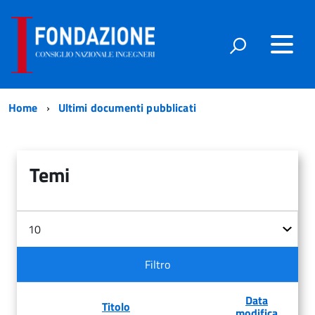
Home
Ultimi documenti pubblicati
Temi
Filtri
Visualizza
n.
Filtro
Data
Titolo
modifica