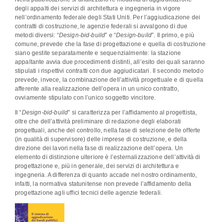
degli appalti dei servizi di architettura e ingegneria in vigore
nell’ordinamento federale degli Stati Uniti. Per l’aggiudicazione dei
contratti di costruzione, le agenzie federali si avvalgono di due
metodi diversi: “
Design-bid-build
” e “
Design-build
”. Il primo, e più
comune, prevede che la fase di progettazione e quella di costruzione
siano gestite separatamente e sequenzialmente: la stazione
appaltante avvia due procedimenti distinti, all’esito dei quali saranno
stipulati i rispettivi contratti con due aggiudicatari. Il secondo metodo
prevede, invece, la combinazione dell’attività progettuale e di quella
afferente alla realizzazione dell’opera in un unico contratto,
ovviamente stipulato con l’unico soggetto vincitore.
Il “
Design-bid-build
” si caratterizza per l’affidamento al progettista,
oltre che dell’attività preliminare di redazione degli elaborati
progettuali, anche del controllo, nella fase di selezione delle offerte
(in qualità di supervisore) delle imprese di costruzione, e della
direzione dei lavori nella fase di realizzazione dell’opera. Un
elemento di distinzione ulteriore è l’esternalizzazione dell’attività di
progettazione e, più in generale, dei servizi di architettura e
ingegneria. A differenza di quanto accade nel nostro ordinamento,
infatti, la normativa statunitense non prevede l’affidamento della
progettazione agli uffici tecnici delle agenzie federali.