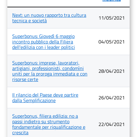
Lista
Next: un nuovo rapporto tra cultura
degli
11/05/2021
tecnica e società
articoli
nella
categoria
Superbonus: Giovedì 6 maggio
Primo
incontro pubblico della Filiera
04/05/2021
Piano
dell'edilizia con i leader politici
Superbonus: imprese, lavoratori,
artigiani, professionisti, condomìni
28/04/2021
uniti per la proroga immediata e con
risorse certe
Il rilancio del Paese deve partire
26/04/2021
dalla Semplificazione
Superbonus, filiera edilizia: no a
passi indietro su strumento
22/04/2021
fondamentale per riqualificazione e
crescita