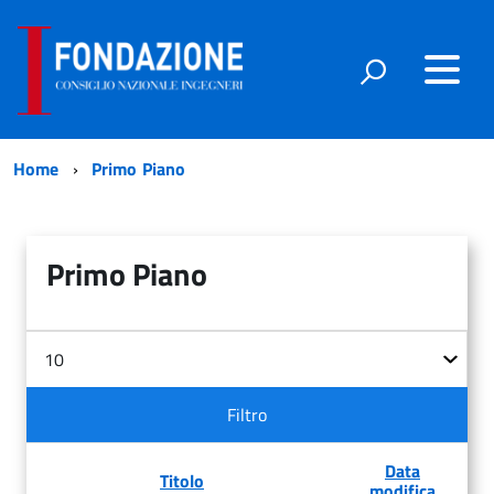
Home
Primo Piano
Primo Piano
Filtri
Visualizza
n.
Filtro
Data
Titolo
modifica